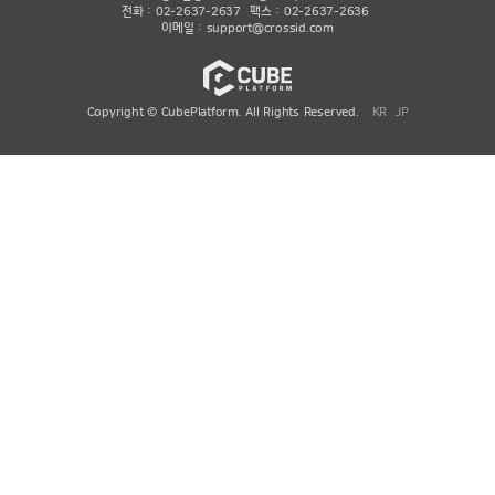
전화 : 02-2637-2637
팩스 : 02-2637-2636
이메일 :
support@crossid.com
Copyright © CubePlatform. All Rights Reserved.
KR
JP