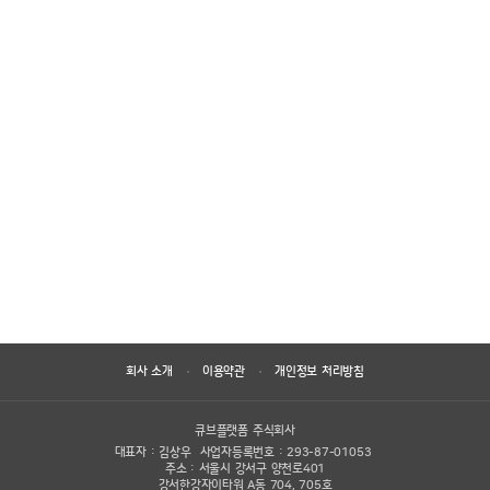
더 자세한 사항이 궁금하신가요?
1:1 문의하기
더 자세한 사항이 궁금하신가요?
1:1 문의하기
회사 소개
이용약관
개인정보 처리방침
큐브플랫폼 주식회사
대표자 : 김상우
사업자등록번호 : 293-87-01053
주소 : 서울시 강서구 양천로401
강서한강자이타워 A동 704, 705호