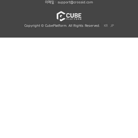
이메일 :
support@crossid.com
Copyright © CubePlatform. All Rights Reserved.
KR
JP