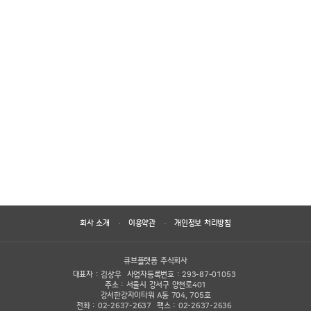
https://crossid.com/ismember?tab=pass 페이지를 통
해 가능합니다.
② 비밀번호가 잘못 입력되어 로그인이 불가한 경우
로그인 ID와 비밀번호 정보가 상이하여 발생한 이슈로
비밀번호가 기억나지 않는 경우 비밀번호 찾기를 통해 임시
비밀번호 발급 후
로그인 가능합니다.
(https://crossid.com/ismember?tab=pass)
③ 1번, 2번 경우에 모두 포함되지 않을 경우
정상적으로 가입이 되었는지, 가입 여부 확인
(https://crossid.com/ismember?tab=pass) 후
해당 계정으로 가입이 진행되지 않았을 경우, 신규 회원가입
이 필요합니다.
회사 소개
이용약관
개인정보 처리방침
더 자세한 사항이 궁금하신가요?
1:1 문의하기
큐브플랫폼 주식회사
대표자 : 김상우
사업자등록번호 : 293-87-01053
주소 : 서울시 강서구 양천로401
강서한강자이타워 A동 704, 705호
전화 : 02-2637-2637
팩스 : 02-2637-2636